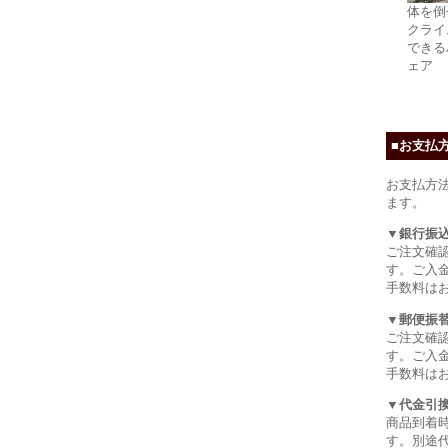
体を倒
クライ
できる
ェア
■お支払
お支払方
ます。
▼銀行振
ご注文確
す。ご入
手数料は
▼郵便振
ご注文確
す。ご入
手数料は
▼代金引
商品到着
す。別途代