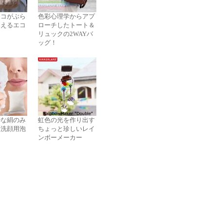
ネコがぶら
色彩心理学からアプ
見えるエコ
ローチしたトート＆
リュックの2WAYバ
ッグ！
少な絹のみ
虹色の光を作り出す
た洗顔用泡
ちょっと珍しいレイ
ス
ンボーメーカー