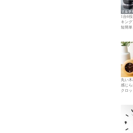
1台6
キング
短簡単
丸い木
感じら
クロッ