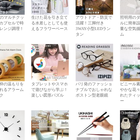
役のマルチクッ
生けた花を引き立て
アウトドア・防災で
照明用の
カプセルで時
る水差しとしても使
活躍！三脚付き
ルに簡単
レンジ調理！
えるフラワーベース
3WAY小型LEDラン
量な空気
タン
ム
枠の温もりを
タブレットやスマホ
パリ発のファッショ
ビニール
れるアラーム
で遊びながら学ぶ！
ナブルでおしゃれな
やかな花
ク
楽しい図形パズル
ボストン型老眼鏡
れたティ
ー