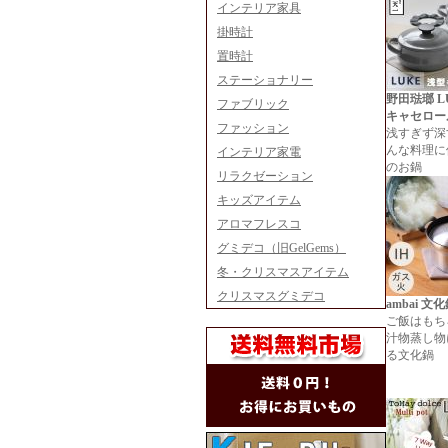
インテリア家具
掛時計
置時計
ステーショナリー
野田琺瑯 L
ファブリック
キャセロー
ファッション
浅すぎず深
んな料理に
インテリア家電
のお鍋
リラクゼーション
キッズアイテム
アロマフレスコ
グミデコ（旧GelGems）
冬・クリスマスアイテム
クリスマスグミデコ
ambai 文
ご飯はもち
汁物蒸し物
る文化鍋