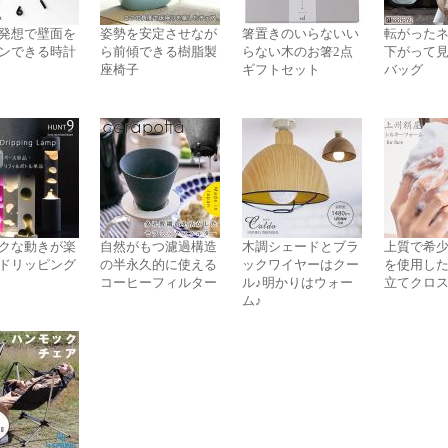
発想で壁面を
姿勢を安定させなが
箸置きのいらないい
転がった
ンできる時計
ら前傾できる樹脂製
らない木のお箸2点
下がって
座椅子
ギフトセット
バッグ
クな動きが楽
自然がもつ濾過構造
木調シェードとブラ
上質で希
ドリッピング
の半永久的に使える
ックワイヤーはクー
を使用し
コーヒーフィルター
ル♪明かりはウォー
立てクロ
ム♪