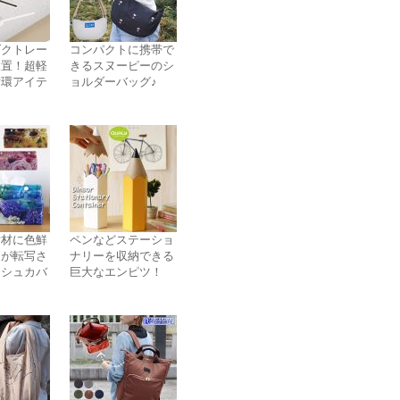
ダクトレー
コンパクトに携帯で
設置！超軽
きるスヌーピーのシ
循環アイテ
ョルダーバッグ♪
素材に色鮮
ペンなどステーショ
々が転写さ
ナリーを収納できる
ッシュカバ
巨大なエンピツ！