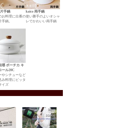
o 片手鍋
kaico 両手鍋
のお料理に出番の
使い勝手のよいオシャ
片手鍋。
レでかわいい両手鍋
琺瑯 ポーチカ キ
ロール20C
ーやシチューなど
込み料理にピッタ
サイズ