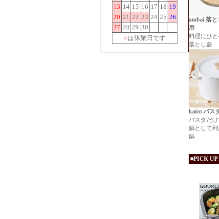
13
14
15
16
17
18
19
20
21
22
23
24
25
26
ambai 落
27
28
29
30
用
料理にひと
■
は休業日です
落とし蓋
kaico パ
パスタだけ
鍋として利
鍋
■PICK UP