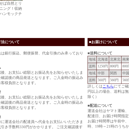
せば自然とリ
ニング！収納
ハンモックチ
方法について
■お届けについて
法は銀行振込、郵便振替、代金引換のみ承っており
■送料について
地域
北海道
北東北
南
送料
1250円
800円
800
込
認後、お支払い総額とお振込先をお知らせいたしま
地域
中部
関西
中
金確認後の商品発送となります。ご入金時の振込み
送料
560円
560円
560
お客様負担となります。
詳しくは
こちら
にてご確
円以上の場合、送料は無
替
除く）
認後、お支払い総額とお振込先をお知らせいたしま
金確認後の商品発送となります。ご入金時の振込み
■配送について
お客様負担となります。
運送会社はヤマト運輸、
配達日、お届け時間指定
換
お届け時間帯は午前中、14
時に運送会社の配達員へ代金をお支払いいただきま
時、19時～21時のうち
引き手数料330円がかかります。 ご注文確認後す