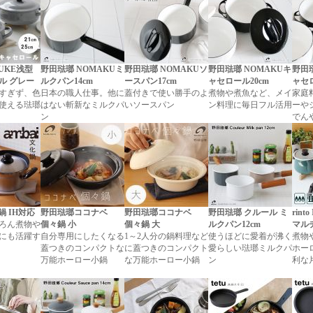
UKE浅型
野田琺瑯 NOMAKUミ
野田琺瑯 NOMAKUソ
野田琺瑯 NOMAKUキ
野田琺
ル グレー
ルクパン14cm
ースパン17cm
ャセロール20cm
ャセロ
すぎず、色
日本の職人仕事。他に
蓋付きで使い勝手のよ
煮物や煮魚など、メイ
家庭
使える琺瑯
はない斬新なミルクパ
いソースパン
ン料理に毎日フル活用
ーや
ン
でん
化鍋 IH対応
野田琺瑯ココナベ
野田琺瑯ココナベ
野田琺瑯 クルール ミ
rin
ろん煮物や
個々鍋 小
個々鍋 大
ルクパン12cm
マル
にも活躍す
自分専用にしたくなる
1～2人分の鍋料理など
使うほどに愛着が沸く
煮物
蓋つきのコンパクトな
に蓋つきのコンパクト
愛らしい琺瑯ミルクパ
ホー
万能ホーロー小鍋
な万能ホーロー小鍋
ン
利な