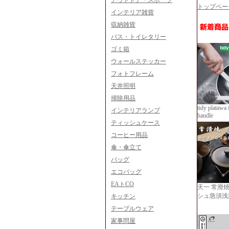
アウトドア・スポーツ
トップペー
インテリア雑貨
収納雑貨
バス・トイレタリー
ゴミ箱
ウォールステッカー
フォトフレーム
天井照明
掃除用品
tidy platawa 
インテリアランプ
handle
ティッシュケース
コーヒー用品
傘・傘立て
バッグ
エコバッグ
EAトCO
天一 常滑
シュ急須浅
キッチン
テーブルウェア
家事問屋