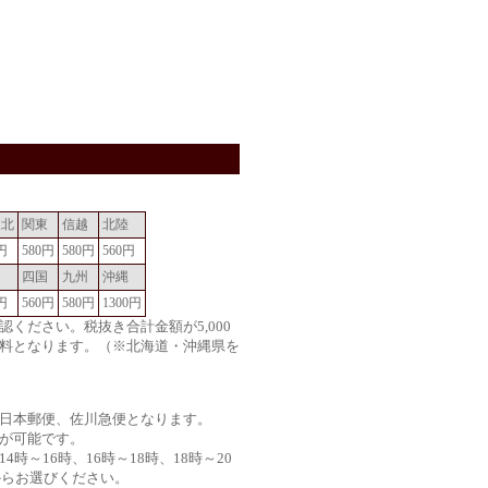
東北
関東
信越
北陸
円
580円
580円
560円
国
四国
九州
沖縄
円
560円
580円
1300円
認ください。税抜き合計金額が5,000
料となります。（※北海道・沖縄県を
日本郵便、佐川急便となります。
が可能です。
時～16時、16時～18時、18時～20
からお選びください。