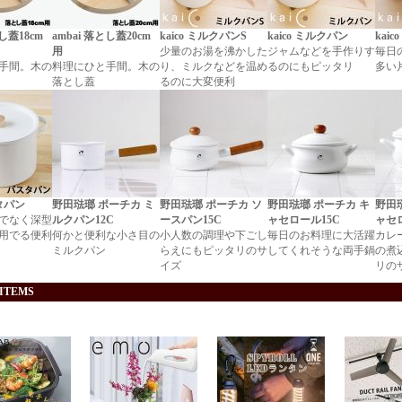
とし蓋18cm
ambai 落とし蓋20cm
kaico ミルクパンS
kaico ミルクパン
kaic
用
少量のお湯を沸かした
ジャムなどを手作りす
毎日
手間。木の
料理にひと手間。木の
り、ミルクなどを温め
るのにもピッタリ
多い
落とし蓋
るのに大変便利
スタパン
野田琺瑯 ポーチカ ミ
野田琺瑯 ポーチカ ソ
野田琺瑯 ポーチカ キ
野田
でなく深型
ルクパン12C
ースパン15C
ャセロール15C
ャセ
用でる便利
何かと便利な小さ目の
小人数の調理や下ごし
毎日のお料理に大活躍
カレ
ミルクパン
らえにもピッタリのサ
してくれそうな両手鍋
の煮
イズ
リの
 ITEMS