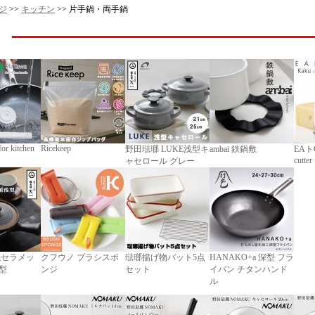
ジ
>>
キッチン
>> 片手鍋・両手鍋
for kitchen
Ricekeep
野田琺瑯 LUKE浅型キ
ambai 鉄鍋敷
EAトC
cutter
ャセロール グレー
焼セラメッ
クフウノ ブラシスポ
琺瑯揚げ物バット5点
HANAKO+a 深型 フラ
型
ンジ
セット
イパン チタンハンド
ル