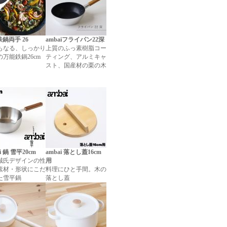
 鉄鍋両手 26
ambaiフライパン22深
もなる、しっかり
上質のふっ素樹脂コー
万能鉄鍋26cm
ティング、アルミキャ
スト、国産材の栗の木
i 鍋 雪平20cm
ambai 落とし蓋16cm
誠氏デザインの性
用
素材・形状にこだ
料理にひと手間。木の
た雪平鍋
落とし蓋