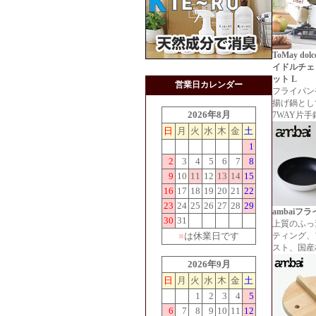
ToMay do
イドルチェ
ット L
営業日カレンダー
フライパン
揚げ鍋とし
2026年8月
7WAY片手
日
月
火
水
木
金
土
1
2
3
4
5
6
7
8
9
10
11
12
13
14
15
16
17
18
19
20
21
22
23
24
25
26
27
28
29
ambaiフラ
30
31
上質のふっ
■
は休業日です
ティング、
スト、国産
2026年9月
日
月
火
水
木
金
土
1
2
3
4
5
6
7
8
9
10
11
12