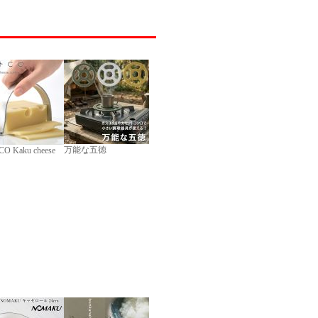
万能な五徳
O Kaku cheese