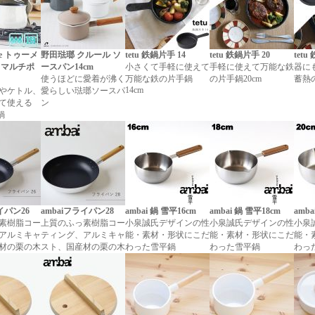
lce トゥーメ
野田琺瑯 クルール ソ
tetu 鉄鍋片手 14
tetu 鉄鍋片手 20
tetu
 マルチポ
ースパン14cm
小さくて手軽に使えて
手軽に使えて万能な鉄
器に
使うほどに愛着が沸く
万能な鉄の片手鍋
の片手鍋20cm
蓄熱の
14cm
やケトル、
愛らしい琺瑯ソースパ
て使える
ン
鍋
イパン26
ambaiフライパン28
ambai 鍋 雪平16cm
ambai 鍋 雪平18cm
amba
素樹脂コー
上質のふっ素樹脂コー
小泉誠氏デザインの性
小泉誠氏デザインの性
小泉
アルミキャ
ティング、アルミキャ
能・素材・形状にこだ
能・素材・形状にこだ
能・
材の栗の木
スト、国産材の栗の木
わった雪平鍋
わった雪平鍋
わっ