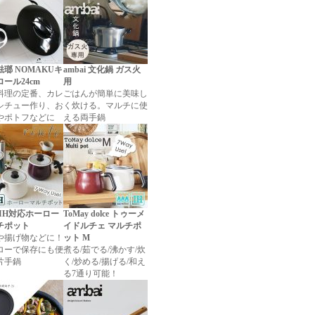
瑯 NOMAKUキ
ambai 文化鍋 ガス火
ール24cm
用
料理の定番、カレ
ごはんが簡単に美味し
シチュー作り、お
く炊ける。マルチに使
やポトフなどに
える両手鍋
to IH対応ホーロー
ToMay dolce トゥーメ
チポット
イドルチェ マルチポ
や揚げ物などに！
ット M
ローで保存にも便
煮る/茹でる/沸かす/炊
片手鍋
く/炒める/揚げる/和え
る7通り可能！