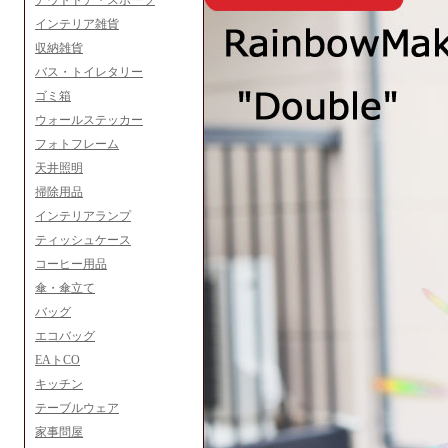
アウトドア・スポーツ
インテリア雑貨
収納雑貨
バス・トイレタリー
ゴミ箱
ウォールステッカー
フォトフレーム
天井照明
掃除用品
インテリアランプ
ティッシュケース
コーヒー用品
傘・傘立て
バッグ
エコバッグ
EAトCO
キッチン
テーブルウェア
家事問屋