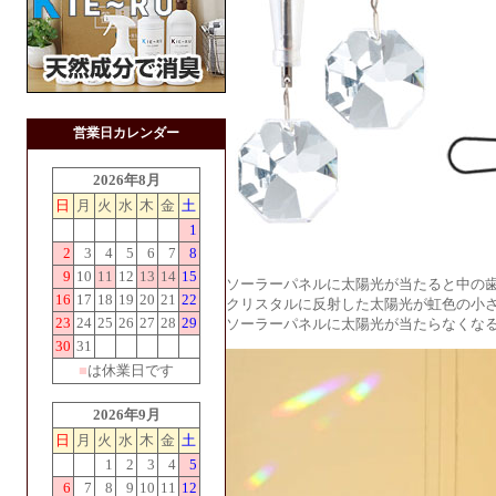
営業日カレンダー
2026年8月
日
月
火
水
木
金
土
1
2
3
4
5
6
7
8
9
10
11
12
13
14
15
ソーラーパネルに太陽光が当たると中の
16
17
18
19
20
21
22
クリスタルに反射した太陽光が虹色の小
23
24
25
26
27
28
29
ソーラーパネルに太陽光が当たらなくな
30
31
■
は休業日です
2026年9月
日
月
火
水
木
金
土
1
2
3
4
5
6
7
8
9
10
11
12