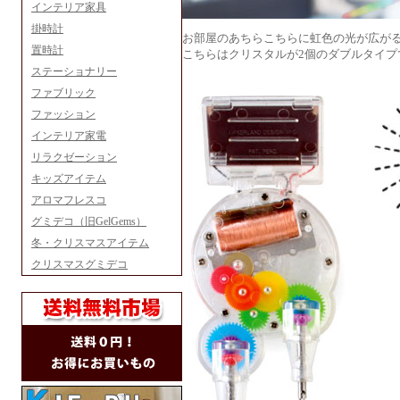
インテリア家具
掛時計
お部屋のあちらこちらに虹色の光が広が
置時計
こちらはクリスタルが2個のダブルタイプ
ステーショナリー
ファブリック
ファッション
インテリア家電
リラクゼーション
キッズアイテム
アロマフレスコ
グミデコ（旧GelGems）
冬・クリスマスアイテム
クリスマスグミデコ