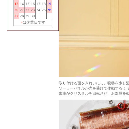
13
14
15
16
17
18
19
20
21
22
23
24
25
26
27
28
29
30
■
は休業日です
取り付ける面をきれいにし、吸盤を少し
ソーラーパネルが光を受けて作動するよ
歯車がクリスタルを回転させ、お部屋を