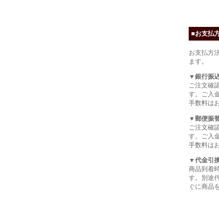
■お支払
お支払方
ます。
▼銀行振
ご注文確
す。ご入
手数料は
▼郵便振
ご注文確
す。ご入
手数料は
▼代金引
商品到着
す。別途代
ぐに商品