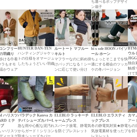
ち運べるポップデザイ
ン扇子
HUNTER DAN-TEN
BTMx
N コンフリー
ルートート マフルー
bi x sole HOON バイソ
ハンティングジャケッ
ウル
の羽織り
キルト
ール ホーン
JIGG
トの仕様をオマージュ
歩ける巾着
マフラーなのに斜め掛
ちょっとそこまでを快
独自
したちょうどいい羽織
ウラもオモ
けバッグになる！シー
適にする都会のツッカ
触感
温かウェア
ンに応じて使い分け
ケの冬バージョン
けて
weed ハリスツ
パラデック Kateva カ
ELEBLO ラッキーチ
ELEBLO エラスティ
カマ
ARD ミテ
テバ シューズカバーL
ャームブレス
ックブレス
アー
ーブ
急な雨や心配な泥汚れ
スパーク放電、静電気
冬の静電気対策★静電
ちの
いハリスツ
からガード！シリコン
を防ぐブレスレット
気放電素材を使ったブ
を切
ディースグ
防水シューズカバー
レスレット