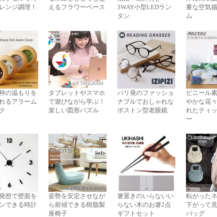
レンジ調理！
えるフラワーベース
3WAY小型LEDラン
量な空気
タン
ム
枠の温もりを
タブレットやスマホ
パリ発のファッショ
ビニール
れるアラーム
で遊びながら学ぶ！
ナブルでおしゃれな
やかな花
ク
楽しい図形パズル
ボストン型老眼鏡
れたティ
ー
発想で壁面を
姿勢を安定させなが
箸置きのいらないい
転がった
ンできる時計
ら前傾できる樹脂製
らない木のお箸2点
下がって
座椅子
ギフトセット
バッグ