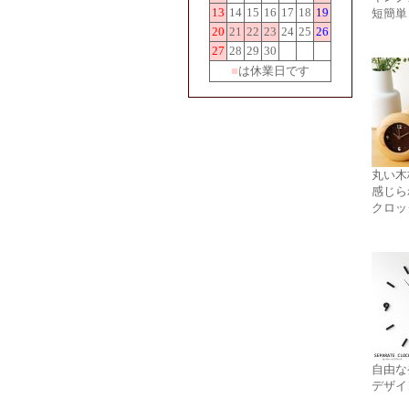
13
14
15
16
17
18
19
短簡単
20
21
22
23
24
25
26
27
28
29
30
■
は休業日です
丸い木
感じら
クロッ
自由な
デザイ