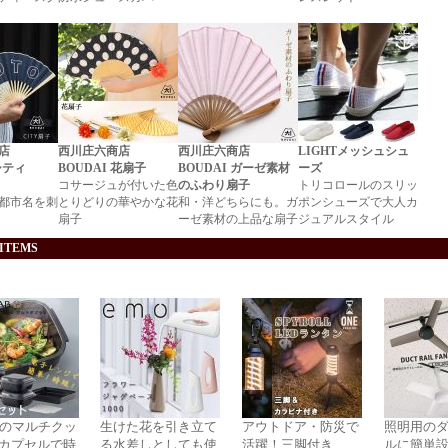
店
西川庄六商店
西川庄六商店
LIGHTメッシュシュ
シティ
BOUDAI 花扇子
BOUDAI ガーゼ素材
ーズ
コサージュが付いた色
のふわり扇子
トリコロールのスリッ
都市名を刺
とりどりの華やかな花
和・洋どちらにも。ガ
ポンシューズで大人カ
扇子
ーゼ素材の上品な扇子
ジュアルスタイル
 ITEMS
役のマルチクッ
生けた花を引き立て
アウトドア・防災で
照明用の
カプセルで時
る水差しとしても使
活躍！三脚付き
ルに簡単