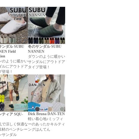
ンダル SUBU
冬のサンダル SUBU
EN Field
NANNEN
tion
ダウンのように暖かい
ンのように暖かい
サンダルにアウトドア
ダルにアウトドア
タイプ登場！
プ登場！
Dick Bruna DAN-TEN
ティア SQU-
軽い着心地♪ミッフィ
孔で涼しく快適な
ーのあったかキルティ
A素材のベンチレー
ングはんてん
ンサンダル