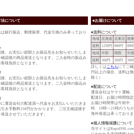
方法について
■お届けについて
法は銀行振込、郵便振替、代金引換のみ承っており
■送料について
地域
北海道
北東北
南
送料
1250円
800円
800
込
認後、お支払い総額とお振込先をお知らせいたしま
地域
中部
関西
中
金確認後の商品発送となります。ご入金時の振込み
送料
560円
560円
560
お客様負担となります。
詳しくは
こちら
にてご確
円以上の場合、送料は無
替
除く）
認後、お支払い総額とお振込先をお知らせいたしま
金確認後の商品発送となります。ご入金時の振込み
■配送について
お客様負担となります。
運送会社はヤマト運輸、
配達日、お届け時間指定
換
お届け時間帯は午前中、14
時に運送会社の配達員へ代金をお支払いいただきま
時、19時～21時のうち
引き手数料330円がかかります。 ご注文確認後す
海外発送は承っておりま
を発送させていただきます。
■個人情報保護について
当サイトはRapidSSL
にかかわる送信情報はセ