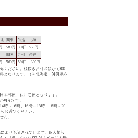
東北
関東
信越
北陸
円
580円
580円
560円
国
四国
九州
沖縄
円
560円
580円
1300円
認ください。税抜き合計金額が5,000
料となります。（※北海道・沖縄県を
日本郵便、佐川急便となります。
が可能です。
時～16時、16時～18時、18時～20
からお選びください。
せん。
.comにより認証されています。個人情報
キュリティのためSSL対応ページの暗