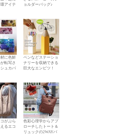
循環アイテ
ョルダーバッグ♪
素材に色鮮
ペンなどステーショ
々が転写さ
ナリーを収納できる
ッシュカバ
巨大なエンピツ！
ネコがぶら
色彩心理学からアプ
見えるエコ
ローチしたトート＆
リュックの2WAYバ