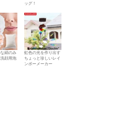
ッグ！
少な絹のみ
虹色の光を作り出す
た洗顔用泡
ちょっと珍しいレイ
ス
ンボーメーカー