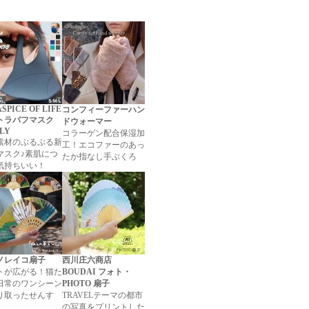
SPICE OF LIFE
コンフィーファーハン
トラパフマスク
ドウォーマー
LY
コラーゲン配合保湿加
素材のぷるぷる新
工！エコファーのあっ
マスク♪素肌につ
たか指なし手ぶくろ
気持ちいい！
ノレイコ扇子
西川庄六商店
トが広がる！猫た
BOUDAI フォト・
日常のワンシーン
PHOTO 扇子
り取ったせんす
TRAVELテーマの都市
の写真をプリントした