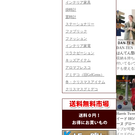
インテリア家具
掛時計
置時計
ステーショナリー
ファブリック
ファッション
インテリア家電
DAN-TE
リラクゼーション
はんてん型
収納＆持ち
キッズアイテム
付いてる♪
アロマフレスコ
テも使える
グミデコ（旧GelGems）
冬・クリスマスアイテム
クリスマスグミデコ
Harris T
イード HO
ーヌ グロ
リブが可愛
イードのレ