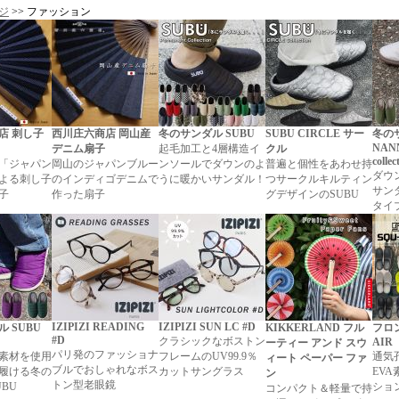
ジ
>> ファッション
店 刺し子
西川庄六商店 岡山産
冬のサンダル SUBU
SUBU CIRCLE サー
冬のサ
NANN
デニム扇子
起毛加工と4層構造イ
クル
collec
「ジャパン
岡山のジャパンブルー
ンソールでダウンのよ
普遍と個性をあわせ持
ダウ
よる刺し子
のインディゴデニムで
うに暖かいサンダル！
つサークルキルティン
サン
子
作った扇子
グデザインのSUBU
タイ
IZIPIZI READING
IZIPIZI SUN LC #D
 SUBU
KIKKERLAND フル
フロン
#D
クラシックなボストン
AIR
ーティー アンド スウ
パリ発のファッショナ
素材を使用
フレームのUV99.9％
通気
ィート ペーパー ファ
ブルでおしゃれなボス
履ける冬の
カットサングラス
EV
ン
トン型老眼鏡
BU
ショ
コンパクト＆軽量で持