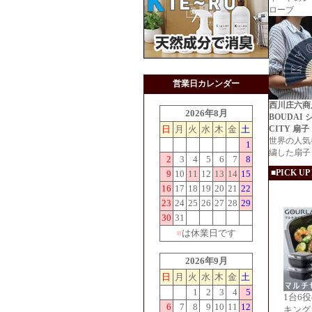
ローブ
営業日カレンダー
西川庄六商
2026年8月
BOUDAI 
日
月
火
水
木
金
土
CITY 扇子
世界の人気
1
繍した扇子
2
3
4
5
6
7
8
■PICK UP
9
10
11
12
13
14
15
16
17
18
19
20
21
22
23
24
25
26
27
28
29
30
31
■
は休業日です
2026年9月
日
月
火
水
木
金
土
1
2
3
4
5
1台6
6
7
8
9
10
11
12
キング