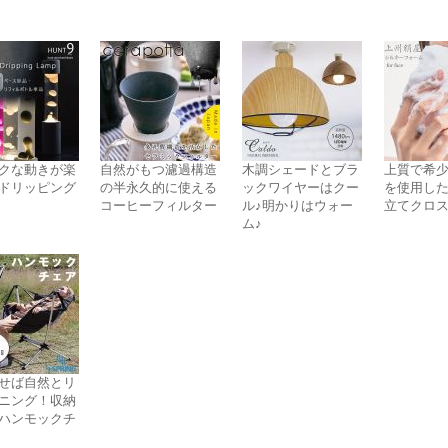
クな動きが楽
自然がもつ濾過構造
木調シェードとブラ
上質で希
ドリッピング
の半永久的に使える
ックワイヤーはクー
を使用し
コーヒーフィルター
ル♪明かりはウォー
立てクロ
ム♪
せば自然とリ
ニング！収納
ハンモックチ