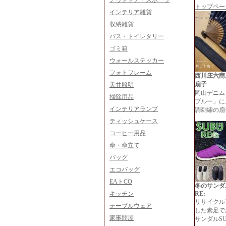
アウトドア・スポーツ
トップペー
インテリア雑貨
収納雑貨
バス・トイレタリー
ゴミ箱
ウォールステッカー
フォトフレーム
西川庄六商
扇子
天井照明
岡山デニム
掃除用品
ブルー」に
インテリアランプ
調刺繍の扇
ティッシュケース
コーヒー用品
傘・傘立て
バッグ
エコバッグ
EAトCO
冬のサンダル
キッチン
RE:
リサイクル
テーブルウェア
した素足で
家事問屋
サンダルSU