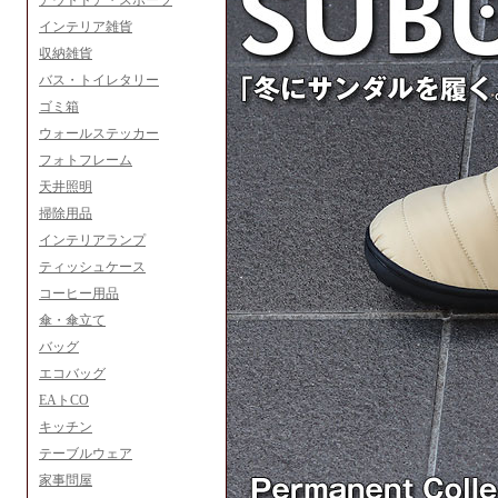
アウトドア・スポーツ
インテリア雑貨
収納雑貨
バス・トイレタリー
ゴミ箱
ウォールステッカー
フォトフレーム
天井照明
掃除用品
インテリアランプ
ティッシュケース
コーヒー用品
傘・傘立て
バッグ
エコバッグ
EAトCO
キッチン
テーブルウェア
家事問屋