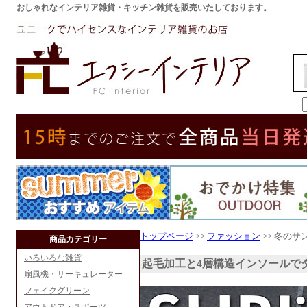
おしゃれなインテリア雑貨・キッチン雑貨を販売いたしております。
トップページ
>>
ファッション
>> 冬のサン
商品カテゴリー
いろいろな雑貨
起毛加工と4層構造インソールで
扇風機・サーキュレーター
フェイクグリーン