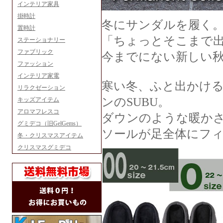
インテリア家具
掛時計
冬にサンダルを履く
置時計
「ちょっとそこまで
ステーショナリー
ファブリック
今までにない新しい
ファッション
インテリア家電
寒い冬、ふと出かけ
リラクゼーション
ンのSUBU。
キッズアイテム
アロマフレスコ
ダウンのような暖かさ
グミデコ（旧GelGems）
ソールが足全体にフ
冬・クリスマスアイテム
クリスマスグミデコ