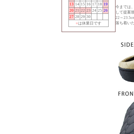
13
14
15
16
17
18
19
今までは
20
21
22
23
24
25
26
して提案
27
28
29
30
22～23.5
落ち着い
■
は休業日です