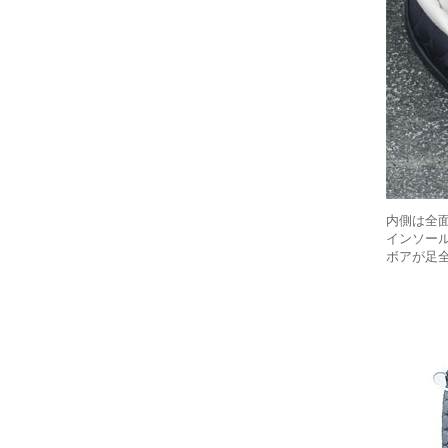
内側は全
インソー
ボアが足