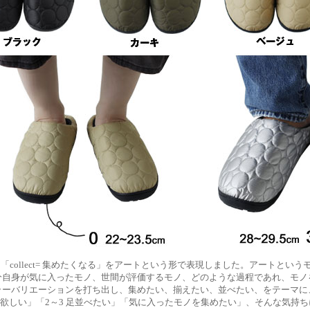
は、「collect= 集めたくなる」をアートという形で表現しました。アートというモ
分自身が気に入ったモノ、世間が評価するモノ、どのような過程であれ、モノ
ラーバリエーションを打ち出し、集めたい、揃えたい、並べたい、をテーマに、
個欲しい」「2～3 足並べたい」「気に入ったモノを集めたい」、そんな気持ち