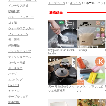
アウトドア・スポーツ
トップページ
>>
キッチン
>> ボウル・バット
インテリア雑貨
収納雑貨
バス・トイレタリー
ゴミ箱
ウォールステッカー
フォトフレーム
天井照明
掃除用品
tidy platawa for kitchen
Ricekeep
インテリアランプ
handle
ティッシュケース
コーヒー用品
傘・傘立て
バッグ
エコバッグ
EAトCO
天一 常滑焼セラメッ
クフウノ ブラシスポ
シュ急須浅型
ンジ
キッチン
テーブルウェア
家事問屋