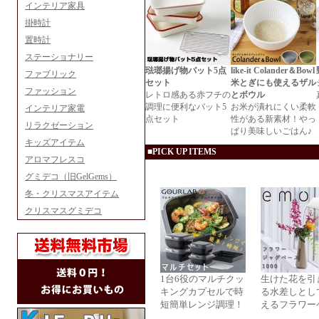
インテリア家具
掛時計
置時計
ステーショナリー
琺瑯揚げ物バット5点
like-it Colander＆Bowl
ファブリック
セット
米とぎにも使えるザル
ファッション
レトロ感ある赤フチの
とボウル
調理に便利なバット5
お米が潰れにくい柔軟
インテリア家電
点セット
性がある新素材！やっ
リラクゼーション
ぱり美味しいごはん♪
キッズアイテム
■PICK UP ITEMS
アロマフレスコ
グミデコ（旧GelGems）
冬・クリスマスアイテム
クリスマスグミデコ
1台6役のマルチクッ
生けた花を引
キングカプセルで時
る水差しとし
短簡単レンジ調理！
えるフラワー