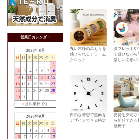
営業日カレンダー
丸い木枠の温もりを
タブレットや
2026年8月
感じられるアラーム
で遊びながら
日
月
火
水
木
金
土
クロック
楽しい図形パ
1
2
3
4
5
6
7
8
9
10
11
12
13
14
15
16
17
18
19
20
21
22
23
24
25
26
27
28
29
30
31
■
は休業日です
自由な発想で壁面を
姿勢を安定さ
2026年9月
デザインできる時計
ら前傾できる
日
月
火
水
木
金
土
座椅子
1
2
3
4
5
6
7
8
9
10
11
12