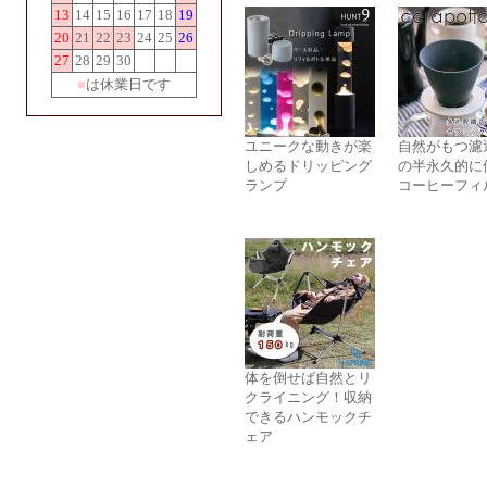
13
14
15
16
17
18
19
20
21
22
23
24
25
26
27
28
29
30
■
は休業日です
ユニークな動きが楽
自然がもつ濾
しめるドリッピング
の半永久的に
ランプ
コーヒーフィ
体を倒せば自然とリ
クライニング！収納
できるハンモックチ
ェア