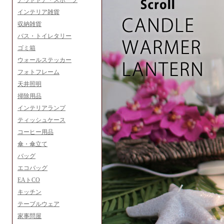
アウトドア・スポーツ
インテリア雑貨
収納雑貨
バス・トイレタリー
ゴミ箱
ウォールステッカー
フォトフレーム
天井照明
掃除用品
インテリアランプ
ティッシュケース
コーヒー用品
傘・傘立て
バッグ
エコバッグ
EAトCO
キッチン
テーブルウェア
家事問屋