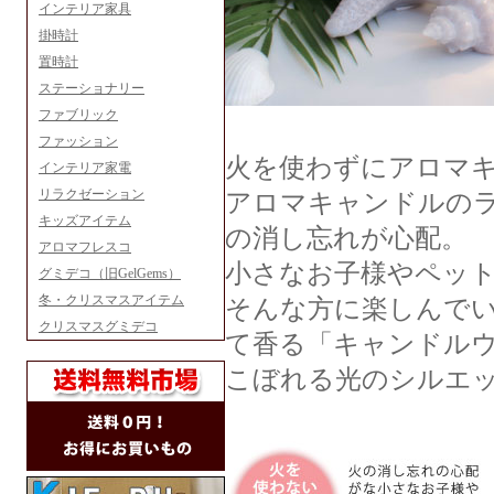
インテリア家具
掛時計
置時計
ステーショナリー
ファブリック
ファッション
火を使わずにアロマ
インテリア家電
リラクゼーション
アロマキャンドルの
キッズアイテム
の消し忘れが心配。
アロマフレスコ
小さなお子様やペッ
グミデコ（旧GelGems）
冬・クリスマスアイテム
そんな方に楽しんで
クリスマスグミデコ
て香る「キャンドル
こぼれる光のシルエ