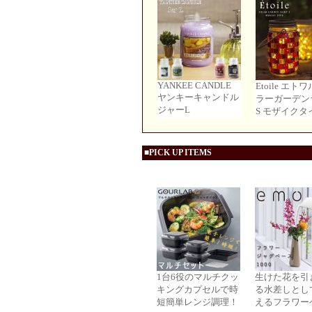
YANKEE CANDLE
Etoile エト
ヤンキーキャンドル
ラーガーデン
ジャーL
S モザイクタ
■PICK UP ITEMS
1台6役のマルチクッ
生けた花を引
キングカプセルで時
る水差しとし
短簡単レンジ調理！
えるフラワー