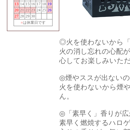
13
14
15
16
17
18
19
20
21
22
23
24
25
26
27
28
29
30
■
は休業日です
◎火を使わないから
火の消し忘れの心配
心してお楽しみいた
◎煙やススが出ない
火を使わないから煙
ん。
◎「素早く」香りが広
素早く燃焼するハロ