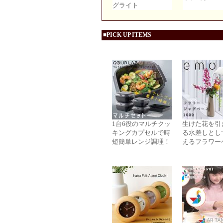
グライト
■PICK UP ITEMS
1台6役のマルチクッ
生けた花を引
キングカプセルで時
る水差しとし
短簡単レンジ調理！
えるフラワー