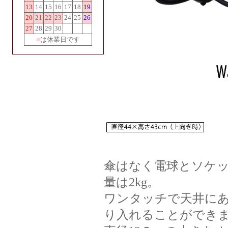
13
14
15
16
17
18
19
20
21
22
23
24
25
26
27
28
29
30
■
は休業日です
傘はなく電球とソケ
量は2kg。
ワンタッチで天井に
り入れることができ