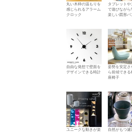
丸い木枠の温もりを
タブレットや
感じられるアラーム
で遊びながら
クロック
楽しい図形パ
自由な発想で壁面を
姿勢を安定さ
デザインできる時計
ら前傾できる
座椅子
ユニークな動きが楽
自然がもつ濾