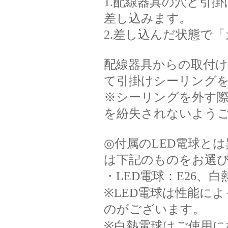
1.配線器具の穴と引
差し込みます。
2.差し込んだ状態で
配線器具からの取付
て引掛けシーリング
※シーリングを外す
を紛失されないよう
◎付属のLED電球と
は下記のものをお選
・LED電球：E26、白
※LED電球は性能に
のがございます。
※白熱電球はご使用に