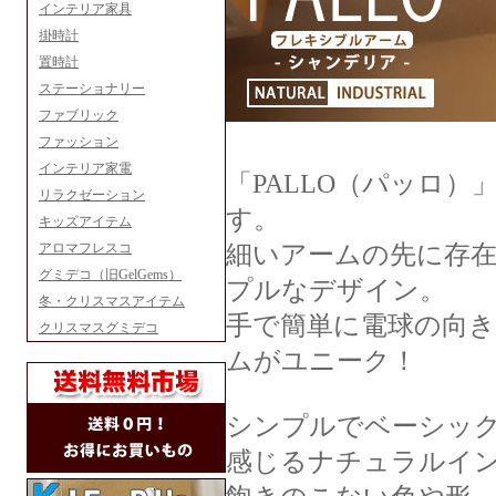
インテリア家具
掛時計
置時計
ステーショナリー
ファブリック
ファッション
インテリア家電
「PALLO（パッロ
リラクゼーション
す。
キッズアイテム
アロマフレスコ
細いアームの先に存
グミデコ（旧GelGems）
プルなデザイン。
冬・クリスマスアイテム
手で簡単に電球の向
クリスマスグミデコ
ムがユニーク！
シンプルでベーシッ
感じるナチュラルイ