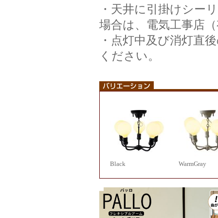
・天井に引掛けシー
場合は、電気工事店（
・点灯中及び消灯直
ください。
Black
WarmGray