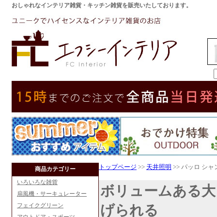
おしゃれなインテリア雑貨・キッチン雑貨を販売いたしております。
トップページ
>>
天井照明
>> パッロ シャ
商品カテゴリー
いろいろな雑貨
ボリュームある大
扇風機・サーキュレーター
フェイクグリーン
げられる