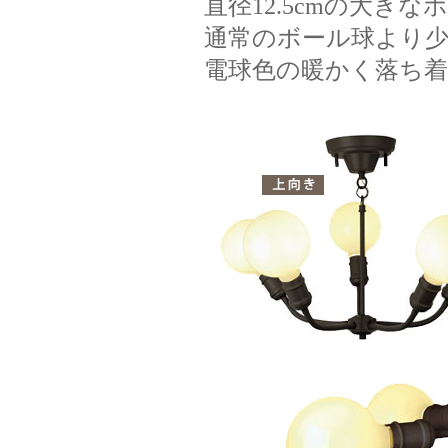
直径12.5cmの大き
通常のボール球より
電球色の暖かく落ち着