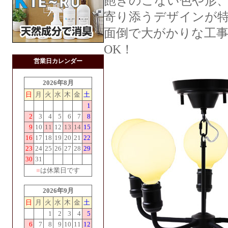
飽きのこない色や形
寄り添うデザインが
面倒で大がかりな工
OK！
営業日カレンダー
2026年8月
日
月
火
水
木
金
土
1
2
3
4
5
6
7
8
9
10
11
12
13
14
15
16
17
18
19
20
21
22
23
24
25
26
27
28
29
30
31
■
は休業日です
2026年9月
日
月
火
水
木
金
土
1
2
3
4
5
6
7
8
9
10
11
12