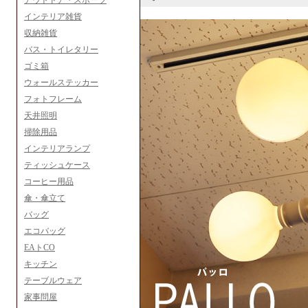
アウトドア・スポーツ
インテリア雑貨
収納雑貨
バス・トイレタリー
ゴミ箱
ウォールステッカー
フォトフレーム
天井照明
掃除用品
インテリアランプ
ティッシュケース
コーヒー用品
傘・傘立て
バッグ
エコバッグ
EAトCO
キッチン
テーブルウェア
家事問屋