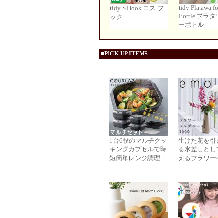
tidy Platawa fo
tidy S Hook エス フ
Bottle プラ
ック
ーボトル
■PICK UP ITEMS
1台6役のマルチクッ
生けた花を引
キングカプセルで時
る水差しとし
短簡単レンジ調理！
えるフラワー