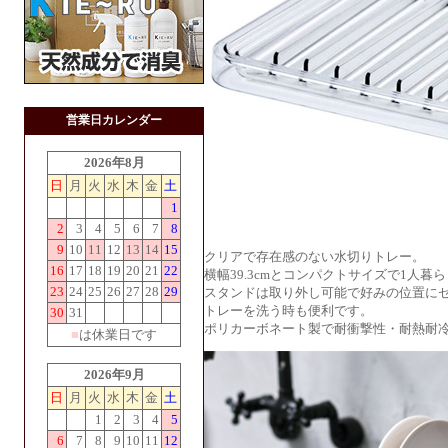
営業日カレンダー
2026年8月
日
月
火
水
木
金
土
1
2
3
4
5
6
7
8
9
10
11
12
13
14
15
クリアで存在感のない水切りトレー。
16
17
18
19
20
21
22
横幅39.3cmとコンパクトサイズで1人
23
24
25
26
27
28
29
スタンドは取り外し可能で好みの位置に
トレーを洗う時も便利です。
30
31
ポリカーボネート製で耐衝撃性・耐熱耐
■
は休業日です
2026年9月
日
月
火
水
木
金
土
1
2
3
4
5
6
7
8
9
10
11
12