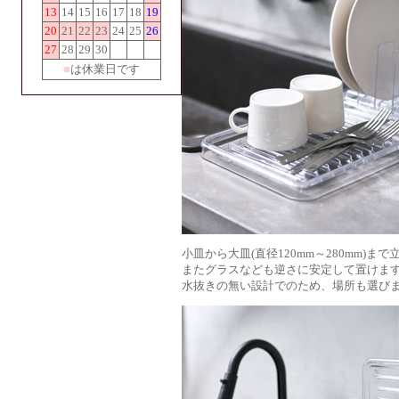
13
14
15
16
17
18
19
20
21
22
23
24
25
26
27
28
29
30
■
は休業日です
小皿から大皿(直径120mm～280mm)ま
またグラスなども逆さに安定して置けま
水抜きの無い設計でのため、場所も選び