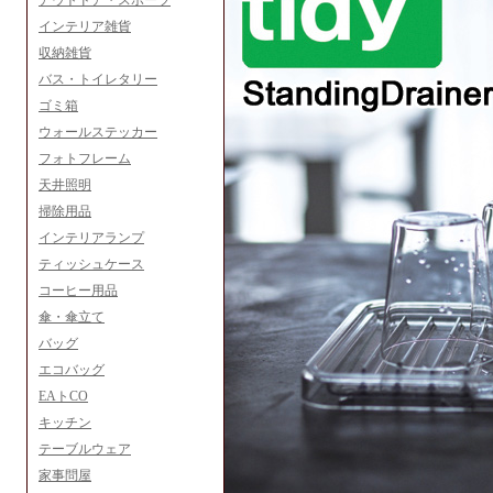
アウトドア・スポーツ
インテリア雑貨
収納雑貨
バス・トイレタリー
ゴミ箱
ウォールステッカー
フォトフレーム
天井照明
掃除用品
インテリアランプ
ティッシュケース
コーヒー用品
傘・傘立て
バッグ
エコバッグ
EAトCO
キッチン
テーブルウェア
家事問屋