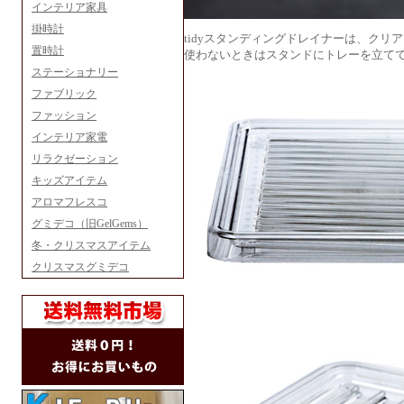
インテリア家具
掛時計
tidyスタンディングドレイナーは、クリ
置時計
使わないときはスタンドにトレーを立て
ステーショナリー
ファブリック
ファッション
インテリア家電
リラクゼーション
キッズアイテム
アロマフレスコ
グミデコ（旧GelGems）
冬・クリスマスアイテム
クリスマスグミデコ