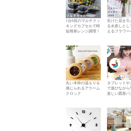
1台6役のマルチクッ
生けた花を引
キングカプセルで時
る水差しとし
短簡単レンジ調理！
えるフラワー
丸い木枠の温もりを
タブレットや
感じられるアラーム
で遊びながら
クロック
楽しい図形パ