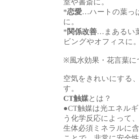
室や書斎に。
*
恋愛
…ハートの葉っ
に。
*
関係改善
…まあるい
ビングやオフィスに
※風水効果・花言葉に
空気をきれいにする、
す。
CT触媒
とは？
●CT触媒は光エネル
う化学反応によって、
生体必須ミネラルに
ことで、非常に安全