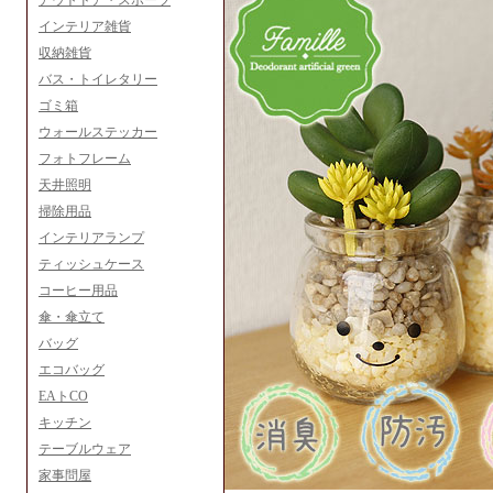
アウトドア・スポーツ
インテリア雑貨
収納雑貨
バス・トイレタリー
ゴミ箱
ウォールステッカー
フォトフレーム
天井照明
掃除用品
インテリアランプ
ティッシュケース
コーヒー用品
傘・傘立て
バッグ
エコバッグ
EAトCO
キッチン
テーブルウェア
家事問屋