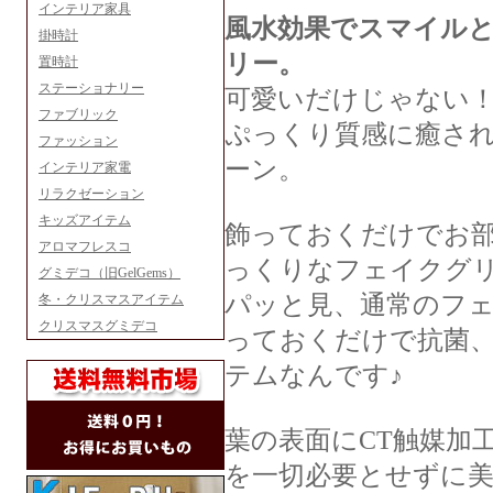
インテリア家具
風水効果でスマイル
掛時計
リー。
置時計
ステーショナリー
可愛いだけじゃない
ファブリック
ぷっくり質感に癒さ
ファッション
ーン。
インテリア家電
リラクゼーション
キッズアイテム
飾っておくだけでお
アロマフレスコ
っくりなフェイクグ
グミデコ（旧GelGems）
パッと見、通常のフ
冬・クリスマスアイテム
クリスマスグミデコ
っておくだけで抗菌
テムなんです♪
葉の表面にCT触媒加
を一切必要とせずに