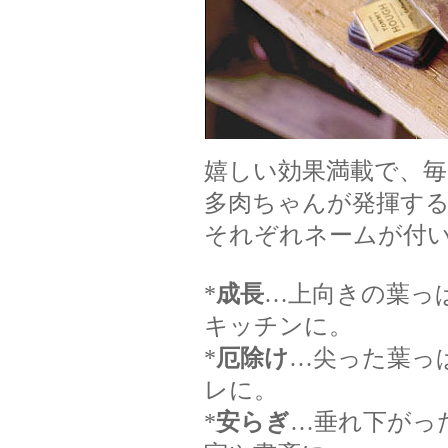
嬉しい効果満載で、毎
多肉ちゃんが発揮する
それぞれネームが付
*
成長
…上向きの葉っ
キッチンに。
*
厄除け
…尖った葉っ
レに。
*
安らぎ
…垂れ下がっ