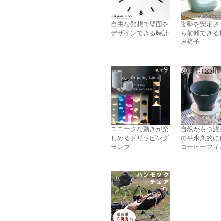
自由な発想で壁面を
姿勢を安定さ
デザインできる時計
ら前傾できる
座椅子
ユニークな動きが楽
自然がもつ濾
しめるドリッピング
の半永久的に
ランプ
コーヒーフィ