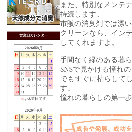
また、特別なメンテ
持続します。
市販の消臭剤では漂
グリーンなら、イン
営業日カレンダー
してくれますよ。
2026年8月
日
月
火
水
木
金
土
手間なく緑のある暮
1
2
3
4
5
6
7
8
SNSで見かける憧れ
9
10
11
12
13
14
15
でもすぐに枯らして
16
17
18
19
20
21
22
23
24
25
26
27
28
29
す。
30
31
憧れの暮らしの第一歩
■
は休業日です
2026年9月
日
月
火
水
木
金
土
1
2
3
4
5
6
7
8
9
10
11
12