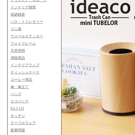
アウトドア・スポーツ
インテリア雑貨
収納雑貨
バス・トイレタリー
ゴミ箱
ウォールステッカー
フォトフレーム
天井照明
掃除用品
インテリアランプ
ティッシュケース
コーヒー用品
傘・傘立て
バッグ
エコバッグ
EAトCO
キッチン
テーブルウェア
家事問屋