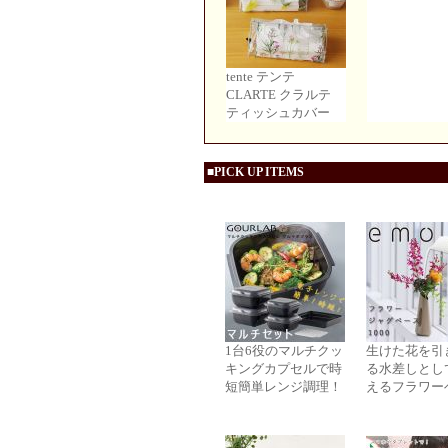
tente テンテ
CLARTE クラルテ
ティッシュカバー
■PICK UP ITEMS
1台6役のマルチクッ
生けた花を引
キングカプセルで時
る水差しとし
短簡単レンジ調理！
えるフラワー