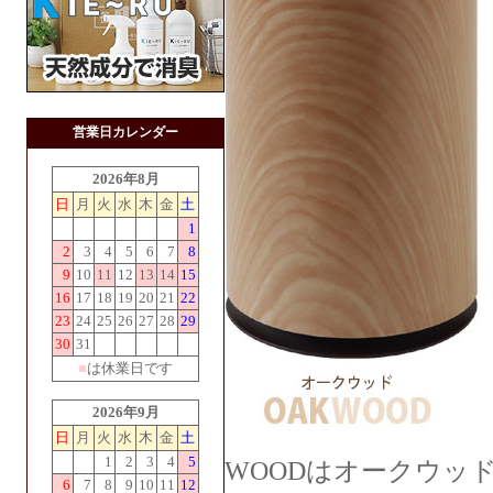
営業日カレンダー
2026年8月
日
月
火
水
木
金
土
1
2
3
4
5
6
7
8
9
10
11
12
13
14
15
16
17
18
19
20
21
22
23
24
25
26
27
28
29
30
31
■
は休業日です
2026年9月
日
月
火
水
木
金
土
1
2
3
4
5
WOODはオークウッ
6
7
8
9
10
11
12