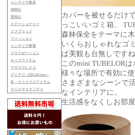
インテリア家具
掛時計
カバーを被せるだけ
置時計
っこいいゴミ箱、 TU
ステーショナリー
ファブリック
森林保全をテーマに
ファッション
いくらおしゃれなゴ
インテリア家電
ば美観も台無しです
リラクゼーション
キッズアイテム
このmini TUBE
アロマフレスコ
様々な場所で有効に
グミデコ（旧GelGems）
さまざまなシーンで
冬・クリスマスアイテム
クリスマスグミデコ
なインテリアに。
生活感をなくしお部