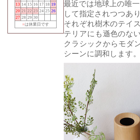
最近では地球上の唯
13
14
15
16
17
18
19
20
21
22
23
24
25
26
して指定されつつあ
27
28
29
30
それぞれ樹木のテイス
■
は休業日です
テリアにも遜色のな
クラシックからモダ
シーンに調和します