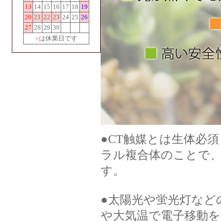
13
14
15
16
17
18
19
20
21
22
23
24
25
26
27
28
29
30
■
は休業日です
●CT触媒とは生体必
ラル複合体のことで
す。
●太陽光や蛍光灯など
や大気温で電子移動を