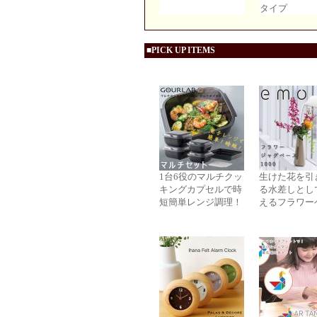
タイプ
■PICK UP ITEMS
1台6役のマルチクッ
生けた花を引
キングカプセルで時
る水差しとし
短簡単レンジ調理！
えるフラワー