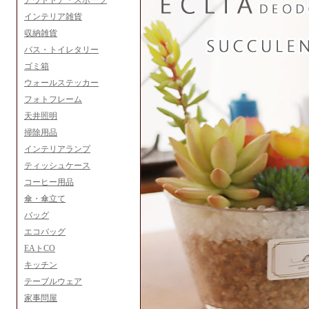
アウトドア・スポーツ
インテリア雑貨
収納雑貨
バス・トイレタリー
ゴミ箱
ウォールステッカー
フォトフレーム
天井照明
掃除用品
インテリアランプ
ティッシュケース
コーヒー用品
傘・傘立て
バッグ
エコバッグ
EAトCO
キッチン
テーブルウェア
家事問屋