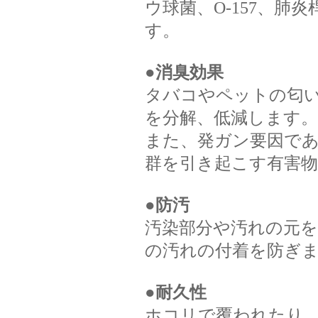
ウ球菌、O-157、
す。
●
消臭効果
タバコやペットの匂
を分解、低減します。
また、発ガン要因で
群を引き起こす有害
●
防汚
汚染部分や汚れの元を
の汚れの付着を防ぎ
●
耐久性
ホコリで覆われたり、