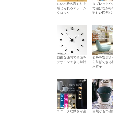
丸い木枠の温もりを
タブレットや
感じられるアラーム
で遊びながら
クロック
楽しい図形パ
自由な発想で壁面を
姿勢を安定さ
デザインできる時計
ら前傾できる
座椅子
ユニークな動きが楽
自然がもつ濾