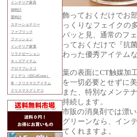
インテリア家具
掛時計
飾っておくだけでお
置時計
っくりなフェイクの
ステーショナリー
ファブリック
パッと見、通常のフ
ファッション
っておくだけで『抗菌
インテリア家電
わった優秀アイテムな
リラクゼーション
キッズアイテム
アロマフレスコ
葉の表面にCT触媒加
グミデコ（旧GelGems）
を一切必要とせずに
冬・クリスマスアイテム
また、特別なメンテ
クリスマスグミデコ
持続します。
市販の消臭剤では漂
グリーンなら、イン
てくれますよ。