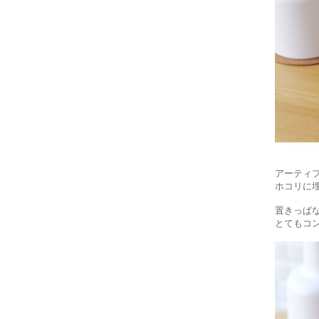
アーティ
ホコリに
置きっぱ
とてもコ