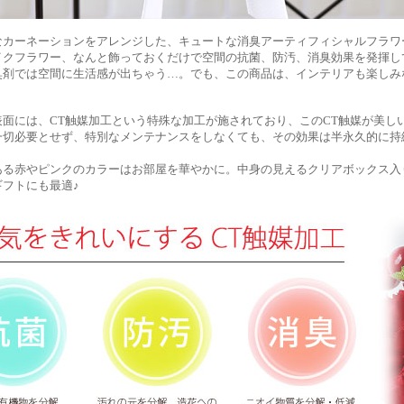
なカーネーションをアレンジした、キュートな消臭アーティフィシャルフラワ
イクフラワー、なんと飾っておくだけで空間の抗菌、防汚、消臭効果を発揮し
臭剤では空間に生活感が出ちゃう…。でも、この商品は、インテリアも楽しみ
表面には、CT触媒加工という特殊な加工が施されており、このCT触媒が美し
一切必要とせず、特別なメンテナンスをしなくても、その効果は半永久的に持
ある赤やピンクのカラーはお部屋を華やかに。中身の見えるクリアボックス入
ギフトにも最適♪