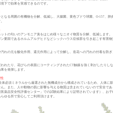
環境下で効果を実感できるのです。
用
分となる周囲の有機物を分解、低減し、大腸菌、黄色ブドウ球菌、O-157、
す。
果
ペットの匂いのアンモニア臭をはじめ様々なニオイ物質を分解、低減します。
ガン要因であるホルムアルデヒドなどシックハウス症候群を引き起こす有害物
や汚れの元を酸化作用、還元作用によって分解し、造花への汚れの付着を防ぎ
覆われたり、花びらの表面にコーティングされたCT触媒を強く剥がしたりし
効果を発揮します。
全性
は生体必須ミネラルから厳選された無機成分から構成されているため、人体に
せん。また、人や動物の肌に影響を与える物質は含まれていないので安全であ
農医薬品安全性評価センター」での試験結果により証明されています）、お子
あらゆる所で安心してご利用頂けます。