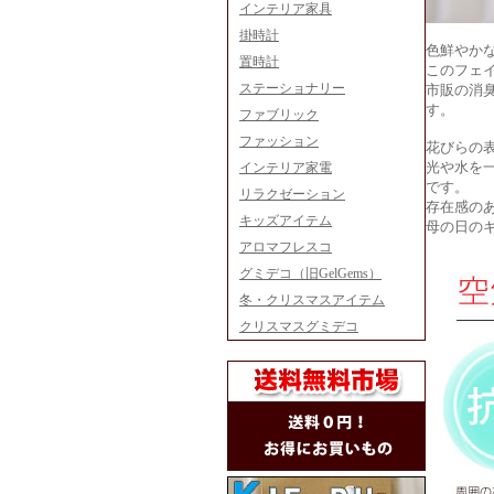
インテリア家具
掛時計
色鮮やか
置時計
このフェ
ステーショナリー
市販の消
す。
ファブリック
ファッション
花びらの
光や水を
インテリア家電
です。
リラクゼーション
存在感の
キッズアイテム
母の日の
アロマフレスコ
グミデコ（旧GelGems）
冬・クリスマスアイテム
クリスマスグミデコ