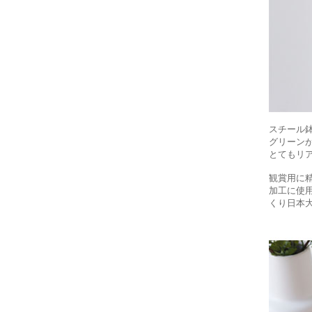
スチール
グリーン
とてもリ
観賞用に
加工に使
くり日本大