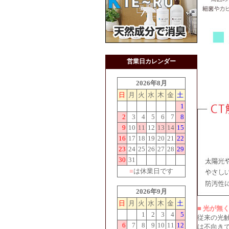
営業日カレンダー
2026年8月
日
月
火
水
木
金
土
1
2
3
4
5
6
7
8
9
10
11
12
13
14
15
16
17
18
19
20
21
22
23
24
25
26
27
28
29
30
31
■
は休業日です
2026年9月
日
月
火
水
木
金
土
■ 光が無
1
2
3
4
5
従来の光
6
7
8
9
10
11
12
は不向き