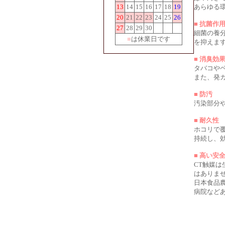
13
14
15
16
17
18
19
あらゆる
20
21
22
23
24
25
26
■ 抗菌作
27
28
29
30
細菌の養
■
は休業日です
を抑えま
■ 消臭効
タバコや
また、発
■ 防汚
汚染部分
■ 耐久性
ホコリで
持続し、
■ 高い安
CT触媒
はありま
日本食品
病院など