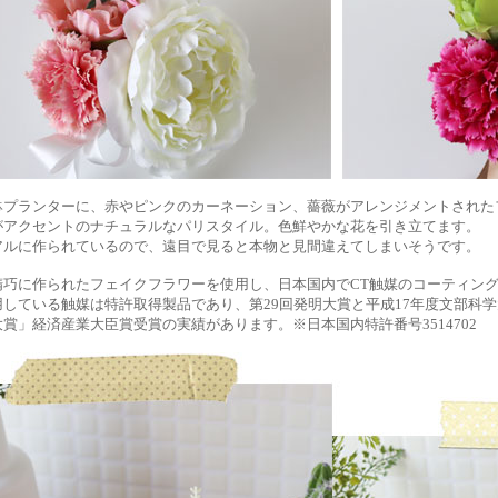
鉢プランターに、赤やピンクのカーネーション、薔薇がアレンジメントされた
がアクセントのナチュラルなパリスタイル。色鮮やかな花を引き立てます。
アルに作られているので、遠目で見ると本物と見間違えてしまいそうです。
精巧に作られたフェイクフラワーを使用し、日本国内でCT触媒のコーティン
用している触媒は特許取得製品であり、第29回発明大賞と平成17年度文部科
賞」経済産業大臣賞受賞の実績があります。※日本国内特許番号3514702