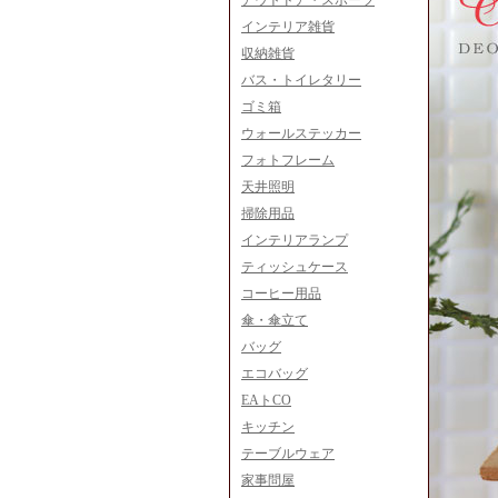
アウトドア・スポーツ
インテリア雑貨
収納雑貨
バス・トイレタリー
ゴミ箱
ウォールステッカー
フォトフレーム
天井照明
掃除用品
インテリアランプ
ティッシュケース
コーヒー用品
傘・傘立て
バッグ
エコバッグ
EAトCO
キッチン
テーブルウェア
家事問屋