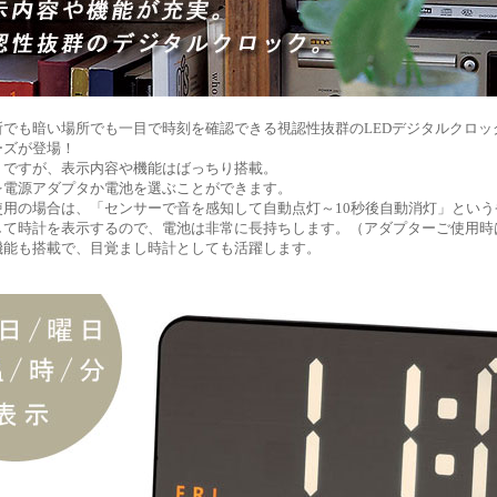
でも暗い場所でも一目で時刻を確認できる視認性抜群のLEDデジタルクロック
ーズが登場！
トですが、表示内容や機能はばっちり搭載。
を電源アダプタか電池を選ぶことができます。
使用の場合は、「センサーで音を感知して自動点灯～10秒後自動消灯」という
して時計を表示するので、電池は非常に長持ちします。（アダプターご使用時
機能も搭載で、目覚まし時計としても活躍します。