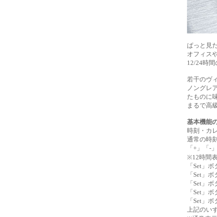
ぱっと見
オフィス
12/24
若干のヴ
ノングレ
たものに
まるで高級
基本機能
時刻・カレ
通常の時刻
「+」「-
※12時間
「Set」
「Set」
「Set」
「Set」
「Set」
上記のい