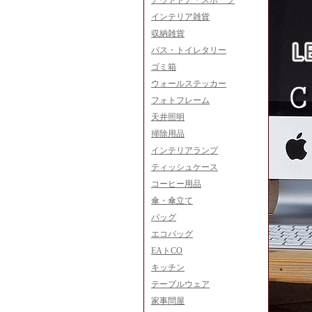
アウトドア・スポーツ
インテリア雑貨
収納雑貨
バス・トイレタリー
ゴミ箱
ウォールステッカー
フォトフレーム
天井照明
掃除用品
インテリアランプ
ティッシュケース
コーヒー用品
傘・傘立て
バッグ
エコバッグ
EAトCO
キッチン
テーブルウェア
家事問屋