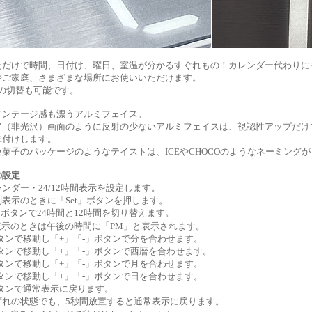
ただけで時間、日付け、曜日、室温が分かるすぐれもの！カレンダー代わりに
やご家庭、さまざまな場所にお使いいただけます。
時間の切替も可能です。
ィンテージ感も漂うアルミフェイス。
ア（非光沢）画面のように反射の少ないアルミフェイスは、視認性アップだけ
味付けします。
菓子のパッケージのようなテイストは、ICEやCHOCOのようなネーミング
の設定
ンダー・24/12時間表示を設定します。
表示のときに「Set」ボタンを押します。
」ボタンで24時間と12時間を切り替えます。
表示のときは午後の時間に「PM」と表示されます。
ボタンで移動し「+」「-」ボタンで分を合わせます。
ボタンで移動し「+」「-」ボタンで西暦を合わせます。
ボタンで移動し「+」「-」ボタンで月を合わせます。
ボタンで移動し「+」「-」ボタンで日を合わせます。
ボタンで通常表示に戻ります。
ずれの状態でも、5秒間放置すると通常表示に戻ります。