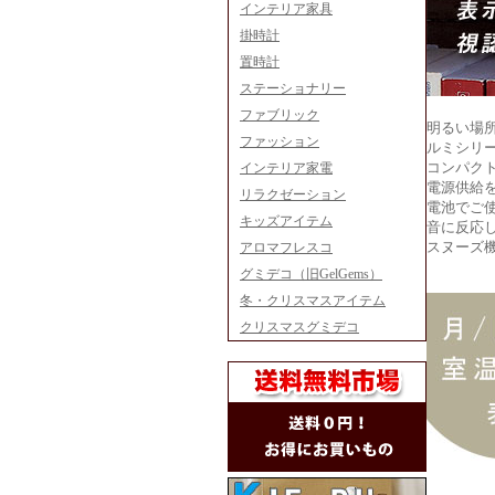
インテリア家具
掛時計
置時計
ステーショナリー
ファブリック
明るい場所
ファッション
ルミシリ
コンパク
インテリア家電
電源供給
リラクゼーション
電池でご
キッズアイテム
音に反応
スヌーズ
アロマフレスコ
グミデコ（旧GelGems）
冬・クリスマスアイテム
クリスマスグミデコ