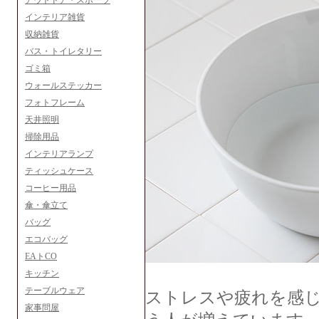
アウトドア・スポーツ
インテリア雑貨
収納雑貨
バス・トイレタリー
ゴミ箱
ウォールステッカー
フォトフレーム
天井照明
掃除用品
インテリアランプ
ティッシュケース
コーヒー用品
傘・傘立て
バッグ
エコバッグ
EAトCO
キッチン
テーブルウェア
ストレスや疲れを感
家事問屋