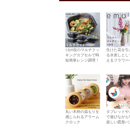
1台6役のマルチクッ
生けた花を引
キングカプセルで時
る水差しとし
短簡単レンジ調理！
えるフラワー
丸い木枠の温もりを
タブレットや
感じられるアラーム
で遊びながら
クロック
楽しい図形パ