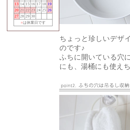
13
14
15
16
17
18
19
20
21
22
23
24
25
26
27
28
29
30
■
は休業日です
ちょっと珍しいデザ
のです♪
ふちに開いている穴
にも、湯桶にも使え