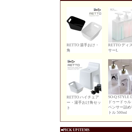
RETTO 湯手おけ・
RETTO ディ
角
サーL
SO-Q STYLE 
RETTO ハイチェア
ドゥードゥル
ー・湯手おけ角セッ
ペンサー詰め
ト
トル 500ml
■PICK UP ITEMS