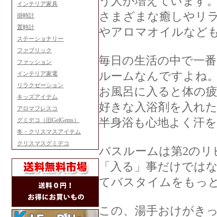
う人が増えています
インテリア家具
さまざまな癒しやリ
掛時計
置時計
やアロマオイルなど
ステーショナリー
ファブリック
毎日の生活の中で一
ファッション
ルームなんですよね
インテリア家電
リラクゼーション
お風呂に入ると体の疲
キッズアイテム
好きな入浴剤を入れ
アロマフレスコ
半身浴も心地よく汗
グミデコ（旧GelGems）
冬・クリスマスアイテム
クリスマスグミデコ
バスルームは第2のリ
「入る」事だけでは
てバスタイムをもっ
この、湯手おけがき