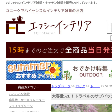
おしゃれなインテリア雑貨・キッチン雑貨を販売いたしております。
トップページ
>>
バッグ
>>
トート
>> SLO
商品カテゴリー
いろいろな雑貨
大容量52L！トラベルのサブバッ
扇風機・サーキュレーター
フェイクグリーン