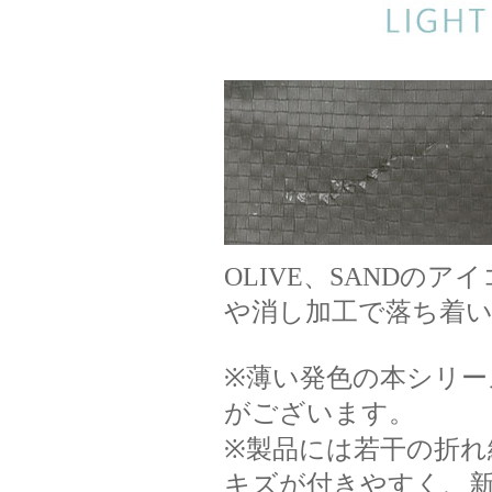
OLIVE、SANDのア
や消し加工で落ち着
※薄い発色の本シリー
がございます。
※製品には若干の折れ
キズが付きやすく、