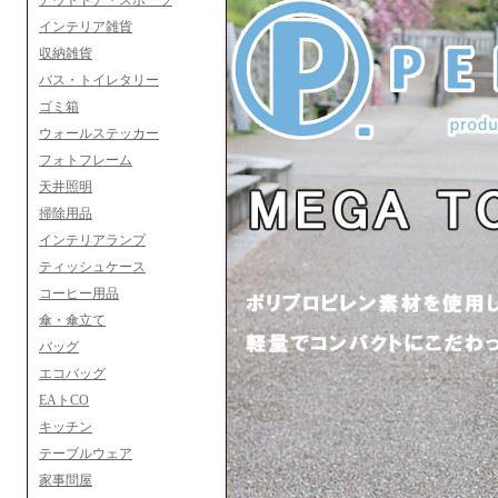
アウトドア・スポーツ
インテリア雑貨
収納雑貨
バス・トイレタリー
ゴミ箱
ウォールステッカー
フォトフレーム
天井照明
掃除用品
インテリアランプ
ティッシュケース
コーヒー用品
傘・傘立て
バッグ
エコバッグ
EAトCO
キッチン
テーブルウェア
家事問屋