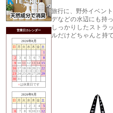
旅行に、野外イベン
デなどの水辺にも持
しっかりしたストラ
営業日カレンダー
ルだけどちゃんと持て
2026年8月
日
月
火
水
木
金
土
1
2
3
4
5
6
7
8
9
10
11
12
13
14
15
16
17
18
19
20
21
22
23
24
25
26
27
28
29
30
31
■
は休業日です
2026年9月
日
月
火
水
木
金
土
1
2
3
4
5
6
7
8
9
10
11
12