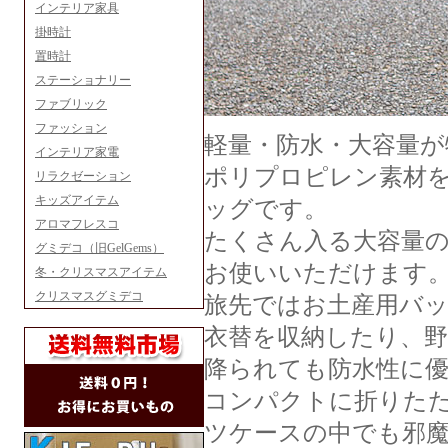
インテリア家具
掛時計
置時計
ステーショナリー
ファブリック
ファッション
軽量・防水・大容量が
インテリア家電
ポリプロピレン素材
リラクゼーション
キッズアイテム
ッグです。
アロマフレスコ
たくさん入る大容量
グミデコ（旧GelGems）
お使いいただけます
冬・クリスマスアイテム
クリスマスグミデコ
旅先ではお土産用バッ
衣替を収納したり、
降られても防水性に
コンパクトに折りた
ツケースの中でも邪