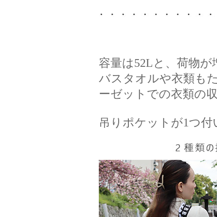
容量は52Lと、荷物
バスタオルや衣類も
ーゼットでの衣類の
吊りポケットが1つ付