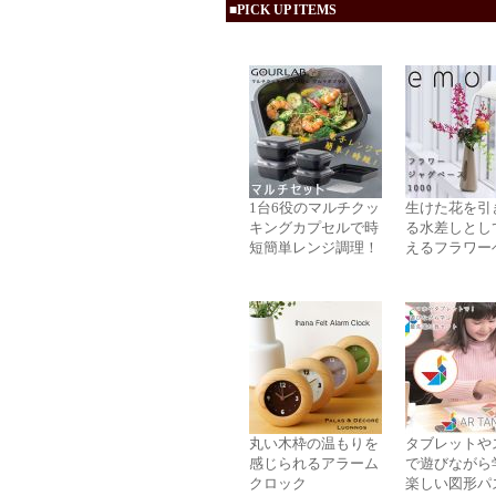
■PICK UP ITEMS
1台6役のマルチクッ
生けた花を引
キングカプセルで時
る水差しとし
短簡単レンジ調理！
えるフラワー
丸い木枠の温もりを
タブレットや
感じられるアラーム
で遊びながら
クロック
楽しい図形パ